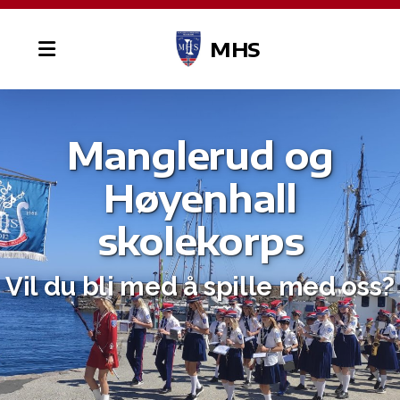
MHS
Manglerud og
Høyenhall
skolekorps
Vil du bli med å spille med oss?