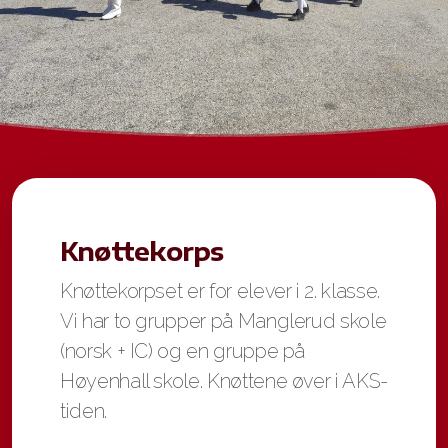
Knøttekorps
Knøttekorpset er for elever i 2. klasse.
Vi har to grupper på Manglerud skole
(norsk + IC) og en gruppe på
Høyenhall skole. Knøttene øver i AKS-
tiden.